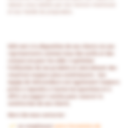
laissez-vous séduire par leur texture moelleuse
et leur facilité de préparation.
GDA met à la disposition de ses clients via ses
représentants commerciaux des outils et des
ressources pour les aider à optimiser
l’utilisation de ses produits et ainsi obtenir des
résultats toujours plus satisfaisants. Son
équipe de télévendeurs est également toujours
prête à répondre à toutes les questions et à
offrir un support continu pour assurer la
satisfaction de ses clients.
Merci de nous contacter:
en remplissant
notre formulaire de