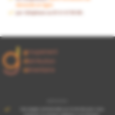
demande en ligne
par téléphone au 01 41 47 55 00 .
SERVICES+
Une équipe commerciale sur le terrain pour vous
proposer la solution adaptée à vos besoins.