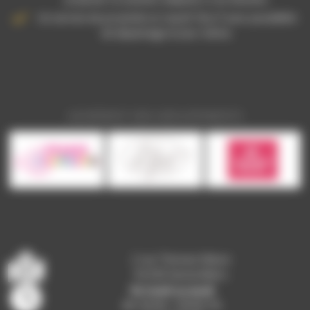
Un service de proximité et réactif 7jrs/7 avec possibilité
de dépannage le jour même.
ADHÉRENT DES GROUPEMENTS
2 rue Thomas Edison
92230 Gennevilliers
Du lundi au jeudi
8h-12h30 / 13h30-17h