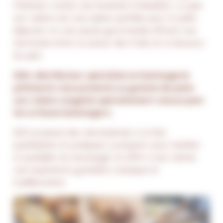
l'intérieur révèle une tendreté irrésistible. Le pain
aux raisins est une option parfaite pour le petit-
déjeuner ou une pause gourmande offrant une
harmonie entre la saveur des fruits et la douceur
du pain.
GDA, distributeur spécialisé en boulangerie
pâtisserie vous présente sa gamme de pains
aux raisins congelés spécialement conçus pour
les artisans boulangers.
GDA propose des viennoiseries à la fois
qualitatives et pratiques à préparer pour faciliter
le quotidien du boulanger et offrir à ses clients
une expérience gustative classique et
traditionnelle.