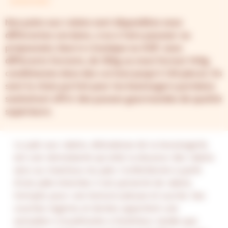
VIENNOISERIES
Nos pains aux raisins sont disponibles sous
différentes versions, crus à faire pousser ou
prépoussés, beurre classique ou AOP, sous
différents formats, de 100g au maxi format 140g
conditionnés dans des cartons jusqu'à 120 pièces. Ils
sont le choix parfait pour les boulangers parisiens
souhaitant offrir des pauses gourmandes de qualité
supérieure.
Le pain aux raisins, délicatesse de la boulangerie,
est une viennoiserie qui allie la douceur des raisins
secs au moelleux du pain. Confectionné à partir
d'une pâte briochée, il est parsemé de raisins
trempés pour une texture juteuse et sucrée. Ses
couches légères et dorées apportent une
sensation croustillante à l'extérieur, tandis que