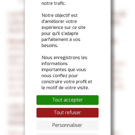
et sucrés.
notre trafic.
LA PRATICITÉ D’UTILISATION POUR
Notre objectif est
LES BOULANGERS DE NOS PAINS
d’améliorer votre
expérience sur ce site
AUX RAISINS
pour qu'il s'adapte
parfaitement à vos
Nos pains aux raisins congelés, prêts à cuire
,
besoins.
offrent une solution pratique et rapide pour
gagner en efficacité tout en garantissant une
Nous enregistrons les
offre de qualité. Nos pains aux raisins se stockent
informations
importantes que vous
au congélateur et sont prêts à cuire en fonction
nous confiez pour
des besoins, offrant ainsi à aux clients des pains
construire votre profil et
aux raisins fraîchement préparés tout au long de
le motif de votre visite.
la journée.
Tout accepter
LES DIFFÉRENTS FORMATS ET
Tout refuser
VARIÉTÉS DE NOS PAINS AUX
RAISINS
Personnaliser
GDA vous présente une gamme variée de pains